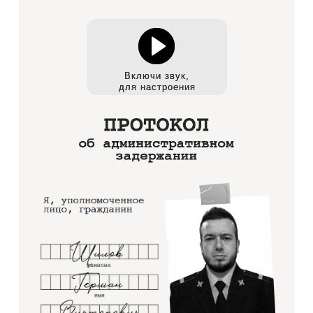
Включи звук,
Включи звук,
для настроения
для настроения