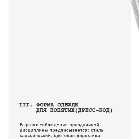
В целях соблюдения праздничной
В целях соблюдения праздничной
дисциплины предписывается: стиль
дисциплины предписывается: стиль
классический, цветовая директива
классический, цветовая директива