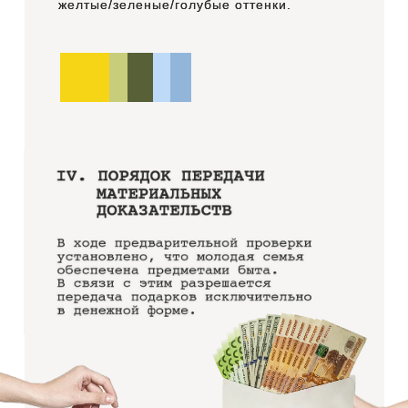
желтые/зеленые/голубые оттенки.
желтые/зеленые/голубые оттенки.