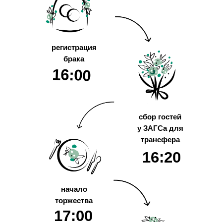
регистрация
брака
16:00
сбор гостей
у ЗАГСа для
трансфера
16:20
начало
торжества
17:00