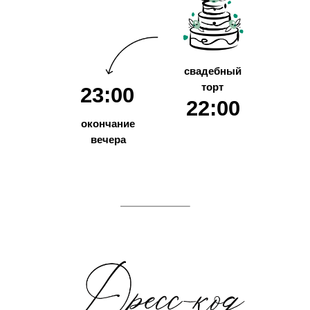
свадебный
торт
23:00
22:00
окончание
вечера