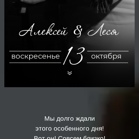
Мы долго ждали
этого особенного дня!
Вот он! Совсем близко!