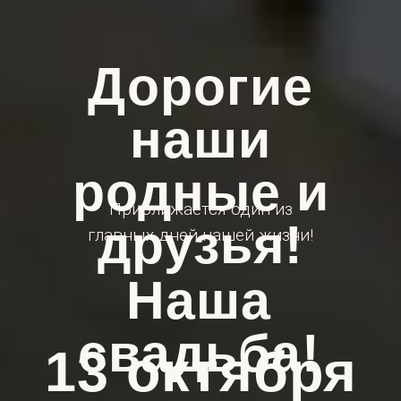
Дорогие
наши
родные и
Приближается один из
друзья!
главных дней нашей жизни!
Наша
свадьба!
13 октября