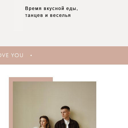
Время вкусной еды,
Время вкусной еды,
танцев и веселья
танцев и веселья