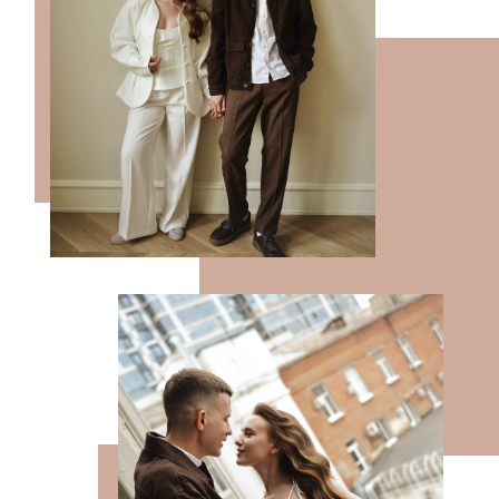
Наше торжество не
подразумевает строгого дресс-
кода, поэтому Вы можете
выбрать для себя наряд в любом
стиле и желаемой
цветовой гамме.