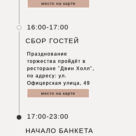
место на карте
16:00-17:00
СБОР ГОСТЕЙ
Празднование
Празднование
торжества пройдёт в
торжества пройдёт в
ресторане "Двин Холл",
ресторане "Двин Холл",
по адресу: ул.
по адресу: ул.
Офицерская улица, 49
Офицерская улица, 49
место на карте
17:00-23:00
НАЧАЛО БАНКЕТА